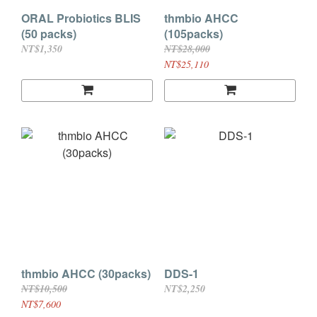
ORAL Probiotics BLIS
thmbio AHCC
(50 packs)
(105packs)
NT$1,350
NT$28,000
NT$25,110
thmbio AHCC (30packs)
DDS-1
NT$10,500
NT$2,250
NT$7,600