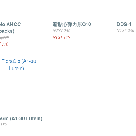
bio AHCC
新貼心彈力原Q10
DDS-1
packs)
NT$1,250
NT$2,250
8,000
NT$1,125
,110
aGlo (A1-30 Lutein)
,350