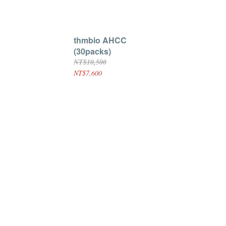
thmbio AHCC
(30packs)
NT$10,500
NT$7,600