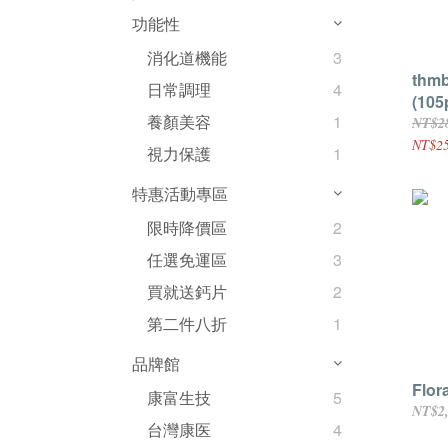
功能性
消化道機能
3
thm
日常調理
4
(105
養顏美容
1
NT$2
NT$25
視力保護
1
特惠活動專區
限時降價區
2
任選免運區
3
買就送鈣片
2
第二件八折
1
品牌館
Flor
康富生技
5
NT$2
台灣康医
4