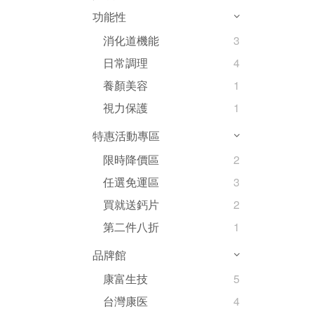
功能性
消化道機能
3
日常調理
4
養顏美容
1
視力保護
1
特惠活動專區
限時降價區
2
任選免運區
3
買就送鈣片
2
第二件八折
1
品牌館
康富生技
5
台灣康医
4